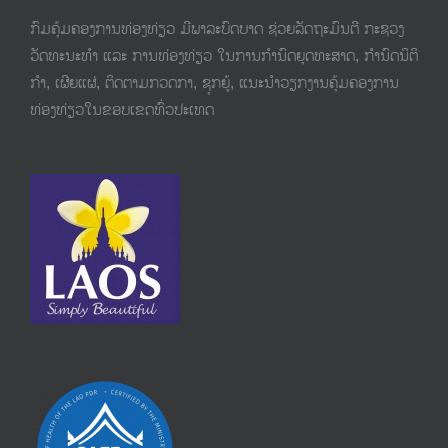
ກົມຄຸ້ມຄອງການທ່ອງທ່ຽວ ມີພາລະບົດບາດ ຊ່ວຍລັດຖະມົນຕີ ກະຊວງ
ວັດທະນະທຳ ແລະ ການທ່ອງທ່ຽວ ໃນການກຳນົດຍຸດທະສາດ, ກຳນົດນິຕິ
ກຳ,​ ເຜີຍແຜ່, ຕິດຕາມກວດກາ, ຊຸກຍູ້, ແນະນຳວຽກງານຄຸ້ມຄອງການ
ທ່ອງທ່ຽວໃນຂອບເຂດທົ່ວປະເທດ