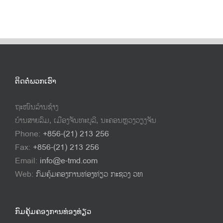
ຕິດຕໍ່ພວກເຮົາ
ຖະໜົນລ້ານຊ້າງ
ບ້ານສາຍລົມ, ເມືອງຈັນທະບູລີ, ນະຄອນຫຼວງວຽງຈັນ
Phone:
+856-(21) 213 256
Fax:
+856-(21) 213 256
Email:
info@e-tmd.com
Web:
ກົມຄຸ້ມຄອງການທ່ອງທ່ຽວ ກະຊວງ ວທ
ກົມຄຸ້ມຄອງການທ່ອງທ່ຽວ