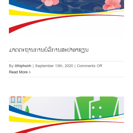
ມາດຕະຖານການບໍລິການສະປາອາຊຽນ
on
By
lithiphonh
|
September 13th, 2020
|
Comments Off
ມາດຕະຖານ
Read More
ການ
ມາດຕະຖານໂຮງແຮມຂຽວອາຊຽນ
ບໍລິການ
ສະປາ
ອາ
ຊຽນ