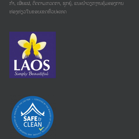
ກຳ,​ ເຜີຍແຜ່, ຕິດຕາມກວດກາ, ຊຸກຍູ້, ແນະນຳວຽກງານຄຸ້ມຄອງການ
ທ່ອງທ່ຽວໃນຂອບເຂດທົ່ວປະເທດ