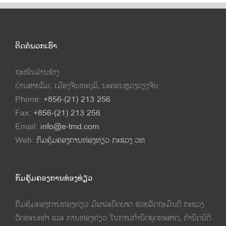
ຕິດຕໍ່ພວກເຮົາ
ຖະໜົນລ້ານຊ້າງ
ບ້ານສາຍລົມ, ເມືອງຈັນທະບູລີ, ນະຄອນຫຼວງວຽງຈັນ
Phone:
+856-(21) 213 256
Fax:
+856-(21) 213 256
Email:
info@e-tmd.com
Web:
ກົມຄຸ້ມຄອງການທ່ອງທ່ຽວ ກະຊວງ ວທ
ກົມຄຸ້ມຄອງການທ່ອງທ່ຽວ
ກົມຄຸ້ມຄອງການທ່ອງທ່ຽວ ມີພາລະບົດບາດ ຊ່ວຍລັດຖະມົນຕີ ກະຊວງ
ວັດທະນະທຳ ແລະ ການທ່ອງທ່ຽວ ໃນການກຳນົດຍຸດທະສາດ, ກຳນົດນິຕິ