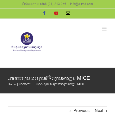
Skip
ຕິດຕໍ່ສອບຖາມ +856-(21) 213-256
|
info@e-tmd.com
to
Facebook
YouTube
Email
content
ມາດຕະຖານ ສະຖານທີ່ຈັດງານອາຊຽນ MICE
Home
ມາດຕະຖານ
ມາດຕະຖານ ສະຖານທີ່ຈັດງານອາຊຽນ MICE
Previous
Next