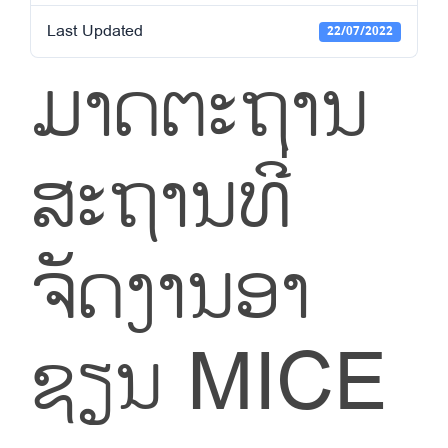
Last Updated
22/07/2022
ມາດຕະຖານ
ສະຖານທີ່
ຈັດງານອາ
ຊຽນ MICE