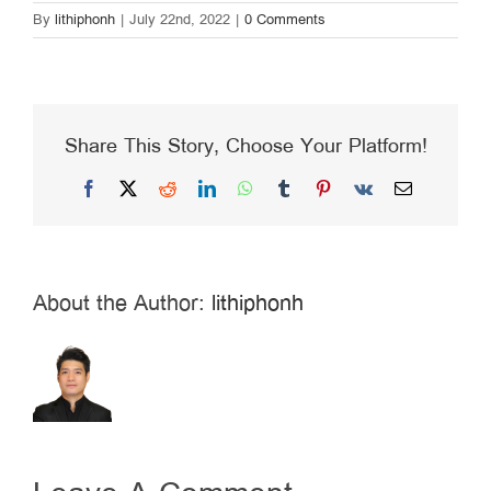
By
lithiphonh
|
July 22nd, 2022
|
0 Comments
Share This Story, Choose Your Platform!
Facebook
X
Reddit
LinkedIn
WhatsApp
Tumblr
Pinterest
Vk
Email
About the Author:
lithiphonh