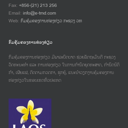
Fax:
+856-(21) 213 256
Email:
info@e-tmd.com
Web:
ກົມຄຸ້ມຄອງການທ່ອງທ່ຽວ ກະຊວງ ວທ
ກົມຄຸ້ມຄອງການທ່ອງທ່ຽວ
ກົມຄຸ້ມຄອງການທ່ອງທ່ຽວ ມີພາລະບົດບາດ ຊ່ວຍລັດຖະມົນຕີ ກະຊວງ
ວັດທະນະທຳ ແລະ ການທ່ອງທ່ຽວ ໃນການກຳນົດຍຸດທະສາດ, ກຳນົດນິຕິ
ກຳ,​ ເຜີຍແຜ່, ຕິດຕາມກວດກາ, ຊຸກຍູ້, ແນະນຳວຽກງານຄຸ້ມຄອງການ
ທ່ອງທ່ຽວໃນຂອບເຂດທົ່ວປະເທດ