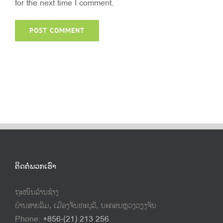
for the next time I comment.
ຕິດຕໍ່ພວກເຮົາ
ຖະໜົນລ້ານຊ້າງ
ບ້ານສາຍລົມ, ເມືອງຈັນທະບູລີ, ນະຄອນຫຼວງວຽງຈັນ
Phone:
+856-(21) 213 256