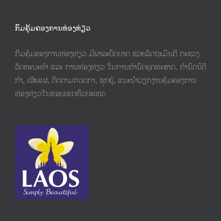
ກົມຄຸ້ມຄອງການທ່ອງທ່ຽວ
ກົມຄຸ້ມຄອງການທ່ອງທ່ຽວ ມີພາລະບົດບາດ ຊ່ວຍລັດຖະມົນຕີ ກະຊວງ
ວັດທະນະທຳ ແລະ ການທ່ອງທ່ຽວ ໃນການກຳນົດຍຸດທະສາດ, ກຳນົດນິຕິ
ກຳ,​ ເຜີຍແຜ່, ຕິດຕາມກວດກາ, ຊຸກຍູ້, ແນະນຳວຽກງານຄຸ້ມຄອງການ
ທ່ອງທ່ຽວໃນຂອບເຂດທົ່ວປະເທດ