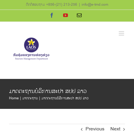
Skip
ຕິດຕໍ່ສອບຖາມ +856-(21) 213-256
|
info@e-tmd.com
to
Facebook
YouTube
Email
content
ມາດຕະຖານບໍລິການສະປາ ສປປ ລາວ
Home
ມາດຕະຖານ
ມາດຕະຖານບໍລິການສະປາ ສປປ ລາວ
Previous
Next