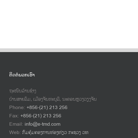
ຕິດຕໍ່ພວກເຮົາ
ຖະໜົນລ້ານຊ້າງ
ບ້ານສາຍລົມ, ເມືອງຈັນທະບູລີ, ນະຄອນຫຼວງວຽງຈັນ
Phone:
+856-(21) 213 256
Fax:
+856-(21) 213 256
Email:
info@e-tmd.com
Web:
ກົມຄຸ້ມຄອງການທ່ອງທ່ຽວ ກະຊວງ ວທ