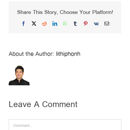
Share This Story, Choose Your Platform!
Facebook
X
Reddit
LinkedIn
WhatsApp
Tumblr
Pinterest
Vk
Email
About the Author:
lithiphonh
Leave A Comment
Comment